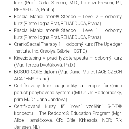
kurz (Prof. Carla Stecco, M.D., Lorenzi Freschi, PT,
REHAEDUCA, Praha)
Fascial Manipulation® Stecco – Level 2 – odborný
kurz (Pietro Iogna Prat, REHAEDUCA, Praha)
Fascial Manipulation® Stecco – Level 1 – odborný
kurz (Pietro Iogna Prat, REHAEDUCA, Praha)
CranioSacral Therapy 1 – odborný kurz (The Upledger
Institute, Inc, Orsolya Gábriel , CST-D)
Kineziotaping v praxi fyzioterapeuta – odborný kurz
(Mgr. Tereza Dvořáková, Ph.D.)
BOSU® CORE diplom (Mgr. Daniel Müller, FACE CZECH
ACADEMY, Praha)
Certifikovaný kurz diagnostiky a terapie funkčních
poruch pohybového systému (MUDr. Jiří Poděbradský,
prim MUDr. Jana Jandová)
Certifikované kurzy tří úrovní vzdělání S-E-T®
konceptu – The Redcord® Education Program (Mgr.
Alice Hamáčková, ČR; Gitle Kirkesola, NOR; Rik
Janssen, NL)