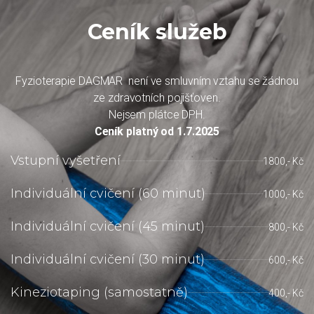
Ceník služeb
Fyzioterapie DAGMAR není ve smluvním vztahu se žádnou
ze zdravotních pojišťoven.
Nejsem plátce DPH.
Ceník platný od 1.7.2025
Vstupní vyšetření
1800,- Kč
Individuální cvičení (60 minut)
1000,- Kč
Individuální cvičení (45 minut)
800,- Kč
Individuální cvičení (30 minut)
600,- Kč
Kineziotaping (samostatně)
400,- Kč