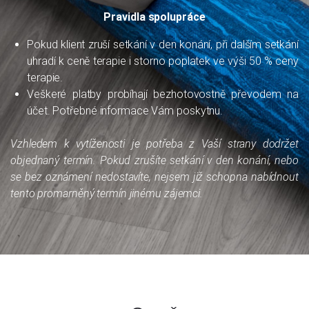
Pravidla spolupráce
Pokud klient zruší setkání v den konání, při dalším setkání
uhradí k ceně terapie i storno poplatek ve výši 50 % ceny
terapie.
Veškeré platby probíhají bezhotovostně převodem na
účet. Potřebné informace Vám poskytnu.
Vzhledem k vytíženosti je potřeba z Vaší strany dodržet
objednaný termín. Pokud zrušíte setkání v den konání, nebo
se bez oznámení nedostavíte, nejsem již schopna nabídnout
tento promarněný termín jinému zájemci.